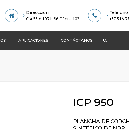
Direccción
Teléfono
Cra 53 # 103 b 86 Oficina 102
+57 316 3
TOS
APLICACIONES
CONTÁCTANOS
Search
ICO
ICO
ÉRMICO
ICP 950
PLANCHA DE CORC
SINTÉTICO DE NBR.